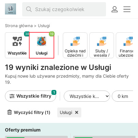
Strona główna
>
Usługi
38
19
Opieka nad
Śluby /
Finanse i
Wszystkie
Usługi
dziećmi i
wesela /
ubezpiecz
nianie
przyjęcia
enia
19 wyniki znalezione w Usługi
Kupuj nowe lub używane przedmioty, mamy dla Ciebie oferty
19.
1
Wszystkie filtry
Wyczyść filtry (1)
Usługi
Oferty premium