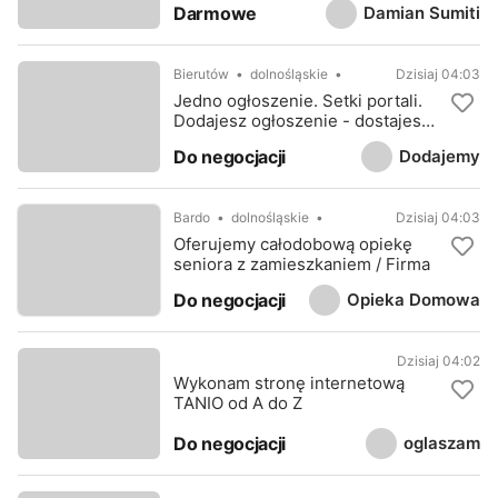
Damian Sumiti
Darmowe
Bierutów
dolnośląskie
Dzisiaj 04:03
Jedno ogłoszenie. Setki portali.
Dodajesz ogłoszenie - dostajesz
stronę www
Dodajemy
Do negocjacji
Bardo
dolnośląskie
Dzisiaj 04:03
Oferujemy całodobową opiekę
seniora z zamieszkaniem / Firma
Opieka Domowa
Do negocjacji
Dzisiaj 04:02
Wykonam stronę internetową
TANIO od A do Z
oglaszam
Do negocjacji