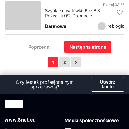
Dzisiaj 03:56
Szybkie chwilówki. Bez BiK,
Pożyczki 0%, Promocje
rekloglo
Darmowe
Poprzedni
Następna strona
1
2
Czy jesteś profesjonalnym
Utwórz
sprzedawcą?
konto
www.8net.eu
Media społecznościowe