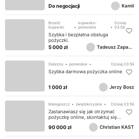
Kamil
Do negocjacji
Brześć
kujawsko-
Dzisiaj
Kujawski
pomorskie
03:59
Szybka i bezpłatna obsługa
pożyczki.
Tadeusz Zapadka
5 000 zł
Debrzno
pomorskie
Dzisiaj 03:59
Szybka darmowa pożyczka online
Jerzy Bosz
1 000 zł
Małogoszcz
świętokrzyskie
Dzisiaj 03:56
Zastanawiasz się jak otrzymać
pożyczkę online, skontaktuj się
ze mną
Christian KAST
90 000 zł