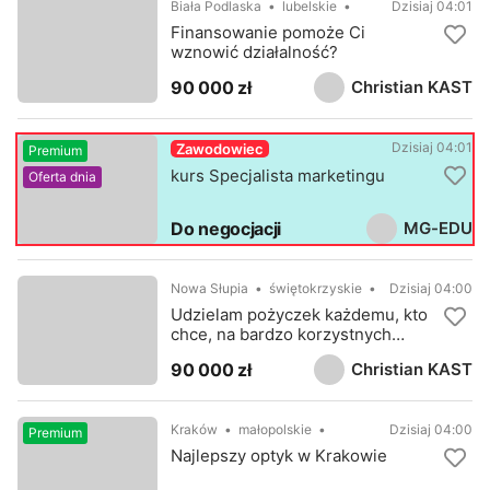
Biała Podlaska
lubelskie
Dzisiaj 04:01
Finansowanie pomoże Ci
wznowić działalność?
Christian KAST
90 000 zł
Dzisiaj 04:01
Zawodowiec
Premium
kurs Specjalista marketingu
Oferta dnia
MG-EDU
Do negocjacji
Nowa Słupia
świętokrzyskie
Dzisiaj 04:00
Udzielam pożyczek każdemu, kto
chce, na bardzo korzystnych
warunkach
Christian KAST
90 000 zł
Kraków
małopolskie
Dzisiaj 04:00
Premium
Najlepszy optyk w Krakowie