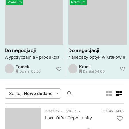
Premium
Premium
Do negocjacji
Do negocjacji
Wypożyczalnia - produkcja przyczep gastronomicznych
Najlepszy optyk w Krakowie
Tomek
Kamil
Dzisiaj 03:55
Dzisiaj 04:00
Sortuj:
Nowo dodane
Brzeziny
łódzkie
Dzisiaj 04:07
Loan Offer Opportunity