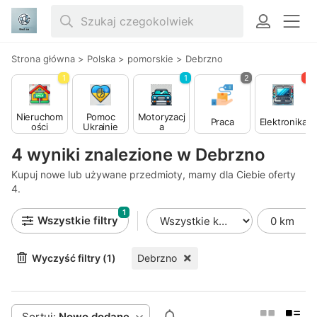
Strona główna
>
Polska
>
pomorskie
>
Debrzno
1
1
2
3
Nieruchom
Pomoc
Motoryzacj
Praca
Elektronika
ości
Ukrainie
a
4 wyniki znalezione w Debrzno
Kupuj nowe lub używane przedmioty, mamy dla Ciebie oferty
4.
1
Wszystkie filtry
Wyczyść filtry (1)
Debrzno
Sortuj:
Nowo dodane