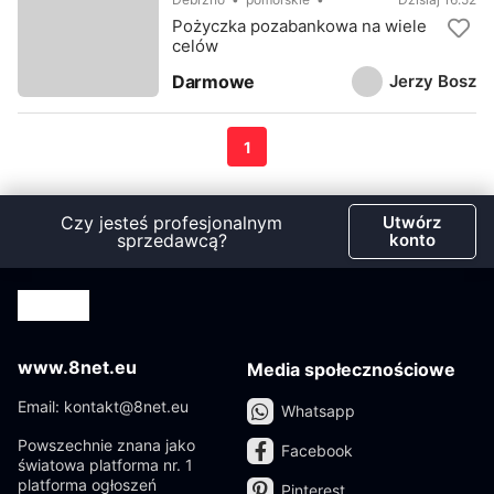
Pożyczka pozabankowa na wiele
celów
Jerzy Bosz
Darmowe
1
Czy jesteś profesjonalnym
Utwórz
sprzedawcą?
konto
www.8net.eu
Media społecznościowe
Email: kontakt@8net.eu
Whatsapp
Powszechnie znana jako
Facebook
światowa platforma nr. 1
platforma ogłoszeń
Pinterest