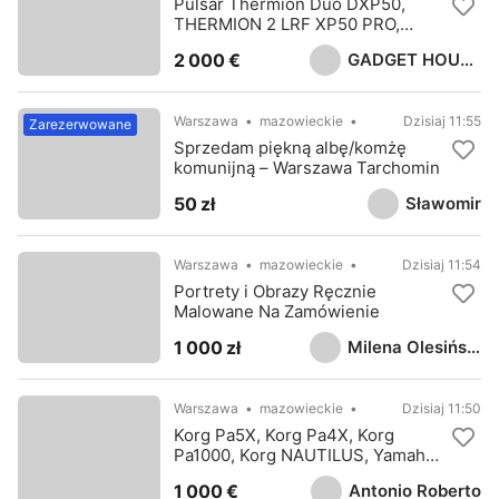
Pulsar Thermion Duo DXP50,
THERMION 2 LRF XP50 PRO,
Thermion 2 XP50 , Pulsar TRAIL 2
GADGET HOUSE LTD
2 000 €
LRF XP50
Warszawa
mazowieckie
Dzisiaj 11:55
Zarezerwowane
Sprzedam piękną albę/komżę
komunijną – Warszawa Tarchomin
Sławomir
50 zł
Warszawa
mazowieckie
Dzisiaj 11:54
Portrety i Obrazy Ręcznie
Malowane Na Zamówienie
Milena Olesińska
1 000 zł
Warszawa
mazowieckie
Dzisiaj 11:50
Korg Pa5X, Korg Pa4X, Korg
Pa1000, Korg NAUTILUS, Yamaha
Genos2
Antonio Roberto
1 000 €