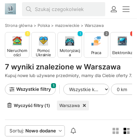
Strona główna
>
Polska
>
mazowieckie
>
Warszawa
1
1
2
3
Nieruchom
Pomoc
Motoryzacj
Praca
Elektronika
ości
Ukrainie
a
7 wyniki znalezione w Warszawa
Kupuj nowe lub używane przedmioty, mamy dla Ciebie oferty 7.
1
Wszystkie filtry
Wyczyść filtry (1)
Warszawa
Sortuj:
Nowo dodane