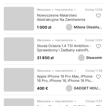
Warszawa
mazowieckie
Dzisiaj 12:06
Nowoczesne Malarstwo
Abstrakcyjne Na Zamówienie
Milena Olesińska
1 000 zł
Warszawa
mazowieckie
Dzisiaj 12:02
Skoda Octavia 1.4 TSI Ambition -
Sprawdzony i Zadbany salonPL
Sławomir
31 850 zł
Warszawa
mazowieckie
Dzisiaj 11:59
Apple iPhone 16 Pro Max, iPhone
16 Pro, iPhone 16, iPhone 16 Plus,
Samsung S25 Ultra, Sony PS5
GADGET HOUSE LTD
400 €
Pro
Warszawa
mazowieckie
Dzisiaj 11:57