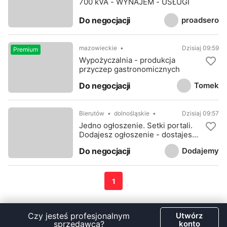
700 kVA - WYNAJEM - USŁUGI
proadsero
Do negocjacji
mazowieckie
Dzisiaj 09:59
Premium
Wypożyczalnia - produkcja
przyczep gastronomicznych
Tomek
Do negocjacji
Bierutów
dolnośląskie
Dzisiaj 09:57
Jedno ogłoszenie. Setki portali.
Dodajesz ogłoszenie - dostajesz
stronę www
Dodajemy
Do negocjacji
1
Czy jesteś profesjonalnym
Utwórz
sprzedawcą?
konto