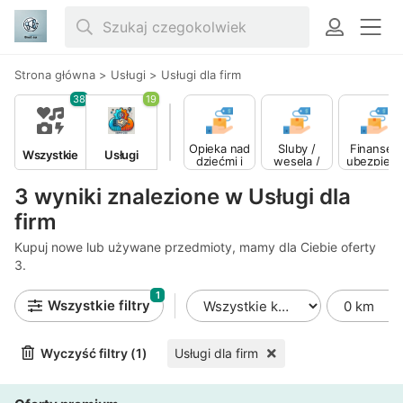
Strona główna
>
Usługi
>
Usługi dla firm
38
19
Opieka nad
Śluby /
Finanse i
Wszystkie
Usługi
dziećmi i
wesela /
ubezpiecz
nianie
przyjęcia
enia
3 wyniki znalezione w Usługi dla
firm
Kupuj nowe lub używane przedmioty, mamy dla Ciebie oferty
3.
1
Wszystkie filtry
Wyczyść filtry (1)
Usługi dla firm