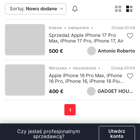
Sortuj:
Nowo dodane
Kraków
małopolskie
Dzisiaj 00:08
Sprzedaż Apple iPhone 17 Pro
Max, iPhone 17 Pro, iPhone 17, Air
Antonio Roberto
500 €
Warszawa
mazowieckie
Dzisiaj 00:04
Apple iPhone 16 Pro Max, iPhone
16 Pro, iPhone 16, iPhone 16 Plus,
Samsung S25 Ultra, Sony PS5
GADGET HOUSE LTD
400 €
Pro
1
Czy jesteś profesjonalnym
Utwórz
sprzedawcą?
konto