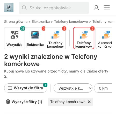
Strona główna
>
Elektronika
>
Telefony komórkowe
>
Telefony kom
38
3
2
2
Telefony
Telefony
Akcesoria
Wszystkie
Elektronika
komórkow
komórkow
komórkow
e
e
e
2 wyniki znalezione w Telefony
komórkowe
Kupuj nowe lub używane przedmioty, mamy dla Ciebie oferty
2.
1
Wszystkie filtry
Wyczyść filtry (1)
Telefony komórkowe