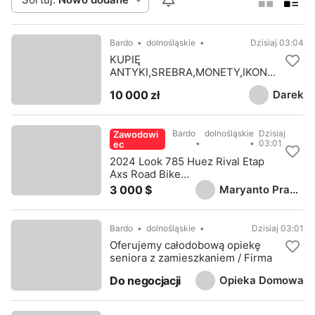
Bardo
dolnośląskie
Dzisiaj 03:04
KUPIĘ
ANTYKI,SREBRA,MONETY,IKONY,
ZEGARKI,FIGURY,STARODRUKI,M
Darek
10 000 zł
ILITARIA TELEFON 694972047
Bardo
dolnośląskie
Dzisiaj
Zawodowi
03:01
ec
2024 Look 785 Huez Rival Etap
Axs Road Bike
(WAREHOUSEBIKE)
Maryanto Prabaswara
3 000 $
Bardo
dolnośląskie
Dzisiaj 03:01
Oferujemy całodobową opiekę
seniora z zamieszkaniem / Firma
Opieka Domowa
Do negocjacji