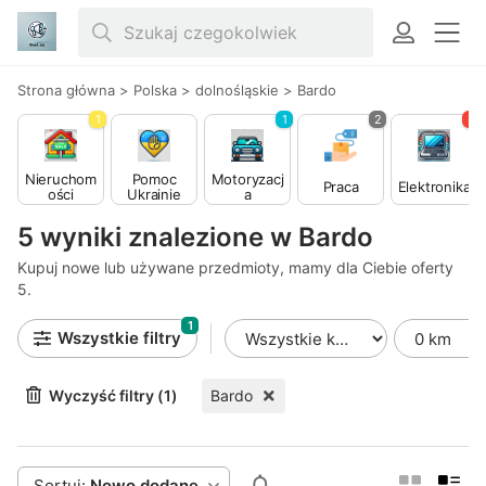
Strona główna
>
Polska
>
dolnośląskie
>
Bardo
1
1
2
3
Nieruchom
Pomoc
Motoryzacj
Praca
Elektronika
ości
Ukrainie
a
5 wyniki znalezione w Bardo
Kupuj nowe lub używane przedmioty, mamy dla Ciebie oferty
5.
1
Wszystkie filtry
Wyczyść filtry (1)
Bardo
Sortuj:
Nowo dodane