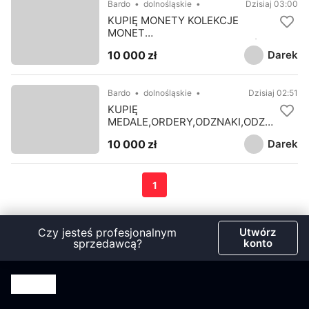
Bardo
dolnośląskie
Dzisiaj 03:00
KUPIĘ MONETY KOLEKCJE
MONET
SREBRNE,ZŁOTE,OKOLICZNOŚCI
Darek
10 000 zł
OWE KONTAKT 694972047
Bardo
dolnośląskie
Dzisiaj 02:51
KUPIĘ
MEDALE,ORDERY,ODZNAKI,ODZN
ACZENIA,MILITARIA WOJSKOWE
Darek
10 000 zł
KONTAKT 694972047
1
Czy jesteś profesjonalnym
Utwórz
sprzedawcą?
konto