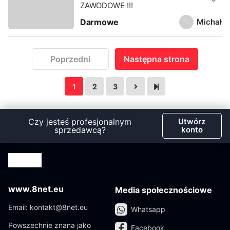
ZAWODOWE !!!
Michał
Darmowe
Poprzedni
Następna strona
1
2
3
Czy jesteś profesjonalnym
Utwórz
sprzedawcą?
konto
www.8net.eu
Media społecznościowe
Email: kontakt@8net.eu
Whatsapp
Powszechnie znana jako
Facebook