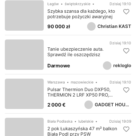
Łagów
świętokrzyskie
Dzisiaj 19:10
Szybka szansa dla każdego, kto
potrzebuje pożyczki awaryjnej
Christian KAST
90 000 zł
Dzisiaj 19:10
Tanie ubezpieczenie auta.
Sprawdź ile oszczędzisz
rekloglo
Darmowe
Warszawa
mazowieckie
Dzisiaj 19:10
Pulsar Thermion Duo DXP50,
THERMION 2 LRF XP50 PRO,
Thermion 2 XP50 , Pulsar TRAIL 2
GADGET HOUSE LTD
2 000 €
LRF XP50
Biała Podlaska
lubelskie
Dzisiaj 19:09
2 pok Łukaszyńska 47 m² balkon
Biała Podl przy PSW