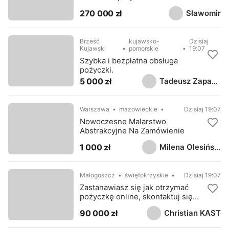
Sławomir
270 000 zł
Brześć
kujawsko-
Dzisiaj
Kujawski
pomorskie
19:07
Szybka i bezpłatna obsługa
pożyczki.
Tadeusz Zapadka
5 000 zł
Warszawa
mazowieckie
Dzisiaj 19:07
Nowoczesne Malarstwo
Abstrakcyjne Na Zamówienie
Milena Olesińska
1 000 zł
Małogoszcz
świętokrzyskie
Dzisiaj 19:07
Zastanawiasz się jak otrzymać
pożyczkę online, skontaktuj się
ze mną
Christian KAST
90 000 zł