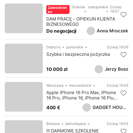
Kraków
małopolskie
Dzisiaj
Zawodowi
19:07
ec
DAM PRACĘ - OPIEKUN KLIENTA
BIZNESOWEGO
Anna Mroczek
Do negocjacji
Debrzno
pomorskie
Dzisiaj 19:06
Szybka i bezpieczna pożyczka
Jerzy Bosz
10 000 zł
Warszawa
mazowieckie
Dzisiaj 19:06
Apple iPhone 16 Pro Max, iPhone
16 Pro, iPhone 16, iPhone 16 Plus,
Samsung S25 Ultra, Sony PS5
GADGET HOUSE LTD
400 €
Pro
Bielawa
dolnośląskie
Dzisiaj 19:05
!!! DARMOWE SZKOLENIE