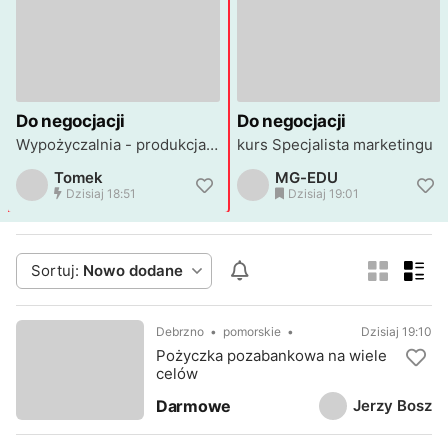
Do negocjacji
Do negocjacji
Wypożyczalnia - produkcja przyczep gastronomicznych
kurs Specjalista marketingu
Tomek
MG-EDU
Dzisiaj 18:51
Dzisiaj 19:01
Sortuj:
Nowo dodane
Debrzno
pomorskie
Dzisiaj 19:10
Pożyczka pozabankowa na wiele
celów
Jerzy Bosz
Darmowe