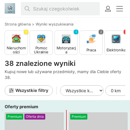
Strona główna
>
Wyniki wyszukiwania
1
1
2
3
Nieruchom
Pomoc
Motoryzacj
Praca
Elektronika
ości
Ukrainie
a
38 znalezione wyniki
Kupuj nowe lub używane przedmioty, mamy dla Ciebie oferty
38.
Wszystkie filtry
Oferty premium
Premium
Oferta dnia
Premium