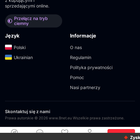
z kupującymi i
sprzedającymi online.
Przełącz na tryb
ciemny
Język
Informacje
Polski‎
O nas
Ukrainian‎
Regulamin
Polityka prywatności
Pomoc
Nasi partnerzy
Skontaktuj się z nami
Prawa autorskie © 2026 www.8net.eu Wszelkie prawa zastrzeżone.
Filtr
Zyska