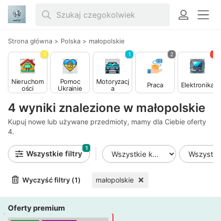
Strona główna
>
Polska
>
małopolskie
1
1
2
3
Nieruchom
Pomoc
Motoryzacj
Praca
Elektronika
ości
Ukrainie
a
4 wyniki znalezione w małopolskie
Kupuj nowe lub używane przedmioty, mamy dla Ciebie oferty
4.
1
Wszystkie filtry
Wyczyść filtry (1)
małopolskie
Oferty premium