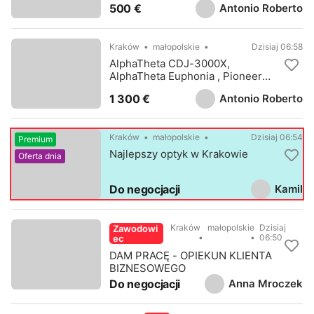
Antonio Roberto
500 €
Kraków
małopolskie
Dzisiaj 06:58
AlphaTheta CDJ-3000X,
AlphaTheta Euphonia , Pioneer
CDJ-3000
Antonio Roberto
1 300 €
Kraków
małopolskie
Dzisiaj 06:54
Premium
Najlepszy optyk w Krakowie
Oferta dnia
Kamil
Do negocjacji
Kraków
małopolskie
Dzisiaj
Zawodowi
06:50
ec
DAM PRACĘ - OPIEKUN KLIENTA
BIZNESOWEGO
Anna Mroczek
Do negocjacji