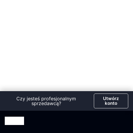
Czy jesteś profesjonalnym
Utwórz
sprzedawcą?
konto