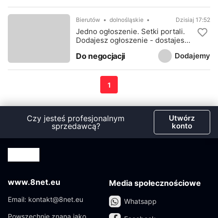
Bierutów
dolnośląskie
Dzisiaj 17:52
Jedno ogłoszenie. Setki portali.
Dodajesz ogłoszenie - dostajesz
stronę www
Dodajemy
Do negocjacji
1
Czy jesteś profesjonalnym
Utwórz
sprzedawcą?
konto
www.8net.eu
Media społecznościowe
Email: kontakt@8net.eu
Whatsapp
Powszechnie znana jako