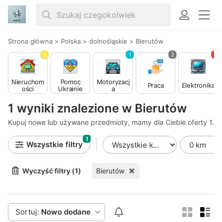
Strona główna
>
Polska
>
dolnośląskie
>
Bierutów
1
1
2
3
Nieruchom
Pomoc
Motoryzacj
Praca
Elektronika
ości
Ukrainie
a
1 wyniki znalezione w Bierutów
Kupuj nowe lub używane przedmioty, mamy dla Ciebie oferty 1.
1
Wszystkie filtry
Wyczyść filtry (1)
Bierutów
Sortuj:
Nowo dodane