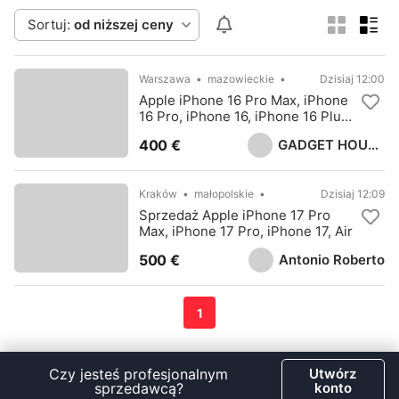
Sortuj:
od niższej ceny
Warszawa
mazowieckie
Dzisiaj 12:00
Apple iPhone 16 Pro Max, iPhone
16 Pro, iPhone 16, iPhone 16 Plus,
Samsung S25 Ultra, Sony PS5
GADGET HOUSE LTD
400 €
Pro
Kraków
małopolskie
Dzisiaj 12:09
Sprzedaż Apple iPhone 17 Pro
Max, iPhone 17 Pro, iPhone 17, Air
Antonio Roberto
500 €
1
Czy jesteś profesjonalnym
Utwórz
sprzedawcą?
konto