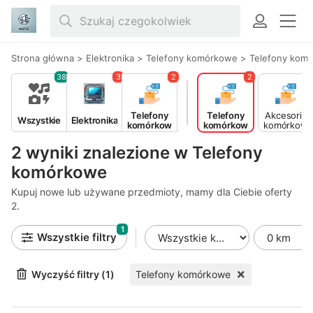
Strona główna
>
Elektronika
>
Telefony komórkowe
>
Telefony kom
38
3
2
2
Telefony
Telefony
Akcesoria
Wszystkie
Elektronika
komórkow
komórkow
komórkow
e
e
e
2 wyniki znalezione w Telefony
komórkowe
Kupuj nowe lub używane przedmioty, mamy dla Ciebie oferty
2.
1
Wszystkie filtry
Wyczyść filtry (1)
Telefony komórkowe