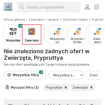
Strona główna
>
Zwierzęta
>
Ukraine
>
Chernivtsi Oblast
>
Pryprutt
38
Akwarysty
Gryzonie i
Gady i
Wszystkie
Zwierzęta
ka
króliki
płazy
Nie znaleziono żadnych ofert w
Zwierzęta, Prypruttya
Nie ma ofert spełniających Twoje kryteria wyszukiwania.
2
Wszystkie filtry
Wyczyść filtry (2)
Prypruttya
Zwierzęta