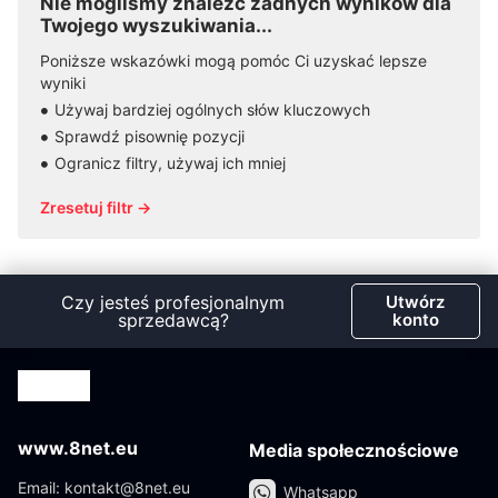
Nie mogliśmy znaleźć żadnych wyników dla
Twojego wyszukiwania...
Poniższe wskazówki mogą pomóc Ci uzyskać lepsze
wyniki
Używaj bardziej ogólnych słów kluczowych
Sprawdź pisownię pozycji
Ogranicz filtry, używaj ich mniej
Zresetuj filtr →
Czy jesteś profesjonalnym
Utwórz
sprzedawcą?
konto
www.8net.eu
Media społecznościowe
Email: kontakt@8net.eu
Whatsapp