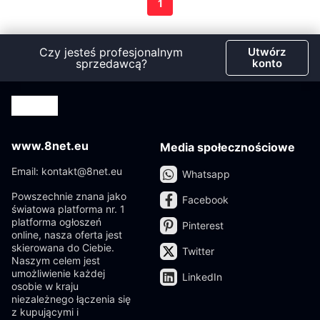
1
Czy jesteś profesjonalnym
Utwórz
sprzedawcą?
konto
www.8net.eu
Media społecznościowe
Email: kontakt@8net.eu
Whatsapp
Powszechnie znana jako
Facebook
światowa platforma nr. 1
platforma ogłoszeń
Pinterest
online, nasza oferta jest
skierowana do Ciebie.
Twitter
Naszym celem jest
umożliwienie każdej
LinkedIn
osobie w kraju
niezależnego łączenia się
z kupującymi i