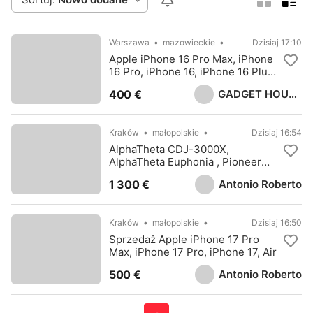
Warszawa
mazowieckie
Dzisiaj 17:10
Apple iPhone 16 Pro Max, iPhone
16 Pro, iPhone 16, iPhone 16 Plus,
Samsung S25 Ultra, Sony PS5
GADGET HOUSE LTD
400 €
Pro
Kraków
małopolskie
Dzisiaj 16:54
AlphaTheta CDJ-3000X,
AlphaTheta Euphonia , Pioneer
CDJ-3000
Antonio Roberto
1 300 €
Kraków
małopolskie
Dzisiaj 16:50
Sprzedaż Apple iPhone 17 Pro
Max, iPhone 17 Pro, iPhone 17, Air
Antonio Roberto
500 €