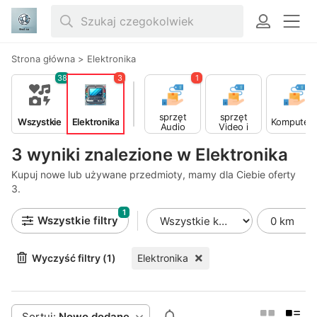
Strona główna
>
Elektronika
38
3
1
sprzęt
sprzęt
Wszystkie
Elektronika
Komputer
Video i
Audio
Foto
3 wyniki znalezione w Elektronika
Kupuj nowe lub używane przedmioty, mamy dla Ciebie oferty
3.
1
Wszystkie filtry
Wyczyść filtry (1)
Elektronika
Sortuj:
Nowo dodane