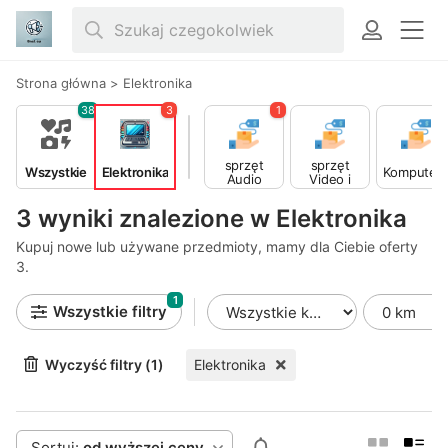
Strona główna
>
Elektronika
38
3
1
sprzęt
sprzęt
Wszystkie
Elektronika
Komputer
Video i
Audio
Foto
3 wyniki znalezione w Elektronika
Kupuj nowe lub używane przedmioty, mamy dla Ciebie oferty
3.
1
Wszystkie filtry
Wyczyść filtry (1)
Elektronika
Sortuj:
od wyższej ceny