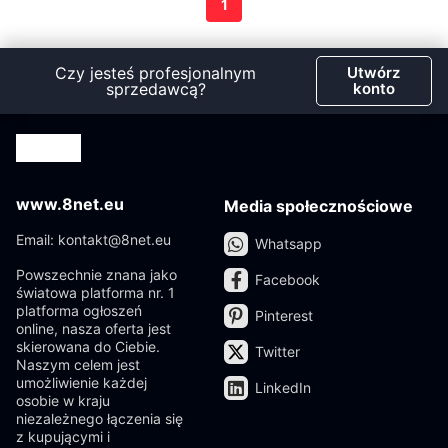
1
Czy jesteś profesjonalnym
Utwórz
sprzedawcą?
konto
www.8net.eu
Media społecznościowe
Email: kontakt@8net.eu
Whatsapp
Powszechnie znana jako
Facebook
światowa platforma nr. 1
platforma ogłoszeń
Pinterest
online, nasza oferta jest
skierowana do Ciebie.
Twitter
Naszym celem jest
umożliwienie każdej
LinkedIn
osobie w kraju
niezależnego łączenia się
z kupującymi i