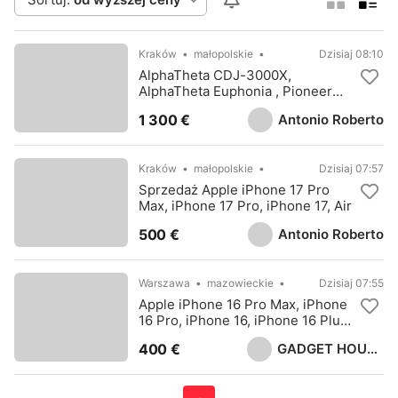
Kraków
małopolskie
Dzisiaj 08:10
AlphaTheta CDJ-3000X,
AlphaTheta Euphonia , Pioneer
CDJ-3000
Antonio Roberto
1 300 €
Kraków
małopolskie
Dzisiaj 07:57
Sprzedaż Apple iPhone 17 Pro
Max, iPhone 17 Pro, iPhone 17, Air
Antonio Roberto
500 €
Warszawa
mazowieckie
Dzisiaj 07:55
Apple iPhone 16 Pro Max, iPhone
16 Pro, iPhone 16, iPhone 16 Plus,
Samsung S25 Ultra, Sony PS5
GADGET HOUSE LTD
400 €
Pro